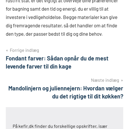
rustfrit stål, er det vigtigt at overveje dine præferencer
for bagning samt den tid og energi, du er villig til at
investere i vedligeholdelse. Begge materialer kan give
dig fremragende resultater, så det handler om at finde
den type, der passer bedst til dig og dine behov.
Indlægsnavigation
Forrige indlæg
Fondant farver: Sådan opnår du de mest
levende farver til din kage
Næste indlæg
Mandolinjern og juliennejern: Hvordan vælger
du det rigtige til dit køkken?
På kefir.dk finder du forskellige opskrifter, især