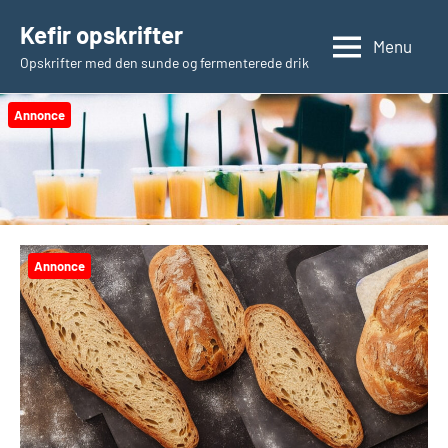
Videre
Kefir opskrifter
til
Menu
Opskrifter med den sunde og fermenterede drik
indhold
Annonce
Annonce