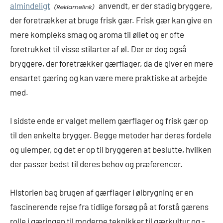
almindeligt
anvendt, er der stadig bryggere,
der foretrækker at bruge frisk gær. Frisk gær kan give en
mere kompleks smag og aroma til øllet og er ofte
foretrukket til visse stilarter af øl. Der er dog også
bryggere, der foretrækker gærflager, da de giver en mere
ensartet gæring og kan være mere praktiske at arbejde
med.
I sidste ende er valget mellem gærflager og frisk gær op
til den enkelte brygger. Begge metoder har deres fordele
og ulemper, og det er op til bryggeren at beslutte, hvilken
der passer bedst til deres behov og præferencer.
Historien bag brugen af gærflager i ølbrygning er en
fascinerende rejse fra tidlige forsøg på at forstå gærens
rolle i gæringen til moderne teknikker til gærkultur og -