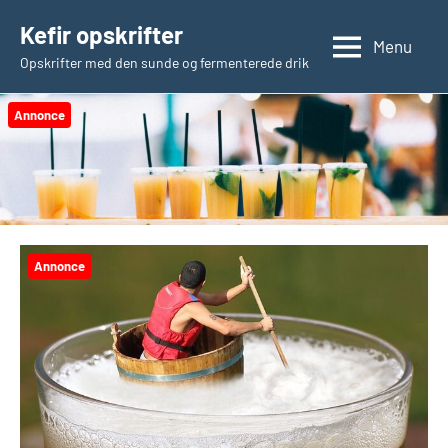
Videre
Kefir opskrifter
til
Menu
Opskrifter med den sunde og fermenterede drik
indhold
Annonce
Annonce