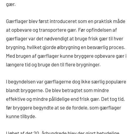
gær.
Gærflager blev først introduceret som en praktisk måde
at opbevare og transportere gær. Før opfindelsen af
gærflager var det nødvendigt at bruge frisk gær til hver
brygning, hvilket gjorde ølbrygning en besværlig proces.
Med brugen af gærflager kunne bryggere opbevare gær i
længere tid og bruge den til flere brygninger.
I begyndelsen var gærflagerne dog ikke særlig populære
blandt bryggerne. De blev betragtet som mindre
effektive og mindre pålidelige end frisk gær. Det tog tid,
før bryggere begyndte at se de fordele, som gærflager
kunne tilbyde.
I løbet af det 20. århundrede blev der gjort betydelige