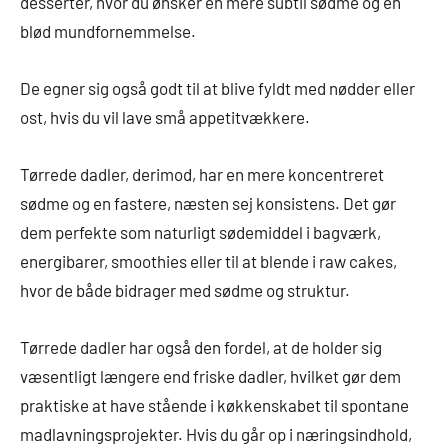
desserter, hvor du ønsker en mere subtil sødme og en
blød mundfornemmelse.
De egner sig også godt til at blive fyldt med nødder eller
ost, hvis du vil lave små appetitvækkere.
Tørrede dadler, derimod, har en mere koncentreret
sødme og en fastere, næsten sej konsistens. Det gør
dem perfekte som naturligt sødemiddel i bagværk,
energibarer, smoothies eller til at blende i raw cakes,
hvor de både bidrager med sødme og struktur.
Tørrede dadler har også den fordel, at de holder sig
væsentligt længere end friske dadler, hvilket gør dem
praktiske at have stående i køkkenskabet til spontane
madlavningsprojekter. Hvis du går op i næringsindhold,